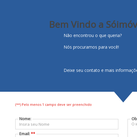
Bem Vindo a Sóimóve
COMPRA - VENDA - LOCAÇÃO - ADMINISTRAÇÃO -
SEGUROS - OBRAS - FINANCIAMENTO - AVALIAÇÃO
Não encontrou o que queria?
GRATUITA
Nós procuramos para você!
Deixe seu contato e mais informaçõe
(**) Pelo menos 1 campo deve ser preenchido
Empresa completando
40 anos de trabalho de
Nome:
Ob
excelência
Email:
**