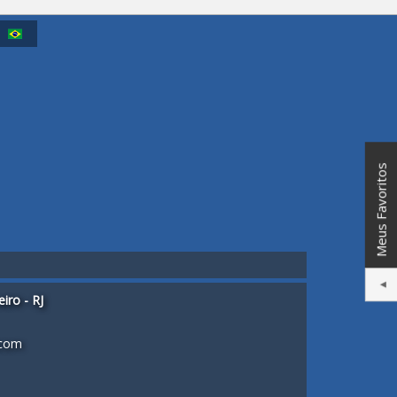
s
Meus Favoritos
iro - RJ
.com