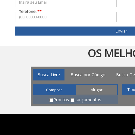
Telefone:
**
INÍCIO
SOBRE NÓS
VENDA SEU 
Enviar
OS MELHO
Busca Livre
Busca por Código
Busca De
Comprar
Alugar
Prontos
Lançamentos