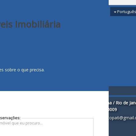
SÓIMÓVEIS IMOBILIÁRIA
Portuguê
is Imobiliária
s sobre o que precisa.
Leblon / Rio de Janeiro - RJ
Copacabana / Rio de Jane
(
21
)
2127-9200
(
21
)
3082-0009
soimoveis@soimoveisnet.com
soimoveiscopa6@gmail
servações:
Barra da Tijuca / Rio de Janeiro - RJ
(
21
)
3534-1800