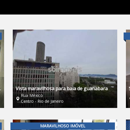
.
Vista maravilhosa para baia de guanabara
Rua México
Centro - Rio de Janeiro
MARAVILHOSO IMÓVEL