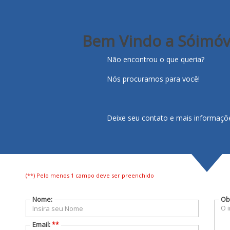
Bem Vindo a Sóimóve
COMPRA - VENDA - LOCAÇÃO - ADMINISTRAÇÃO - SEGUROS 
OBRAS - FINANCIAMENTO - AVALIAÇÃO GRATUITA
Não encontrou o que queria?
Nós procuramos para você!
Deixe seu contato e mais informaçõe
INÍCIO
SOBRE NÓS
VENDA SEU 
(**) Pelo menos 1 campo deve ser preenchido
Nome:
Ob
Email:
**